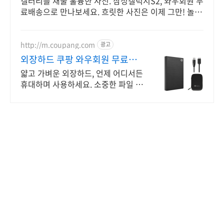
갤러리를 채울 훌륭한 사진. 삼성갤럭시S2, 와우회원 무
료배송으로 만나보세요. 흐릿한 사진은 이제 그만! 놀라
운 카메라 성능으로 일상을 작품처럼 담아보세요.
http://m.coupang.com
광고
외장하드 쿠팡 와우회원 무료배
송으로 간편
얇고 가벼운 외장하드, 언제 어디서든
휴대하며 사용하세요. 소중한 파일 지
키세요, 내구성을 갖춘 외장하드로 든
든하게 백업!