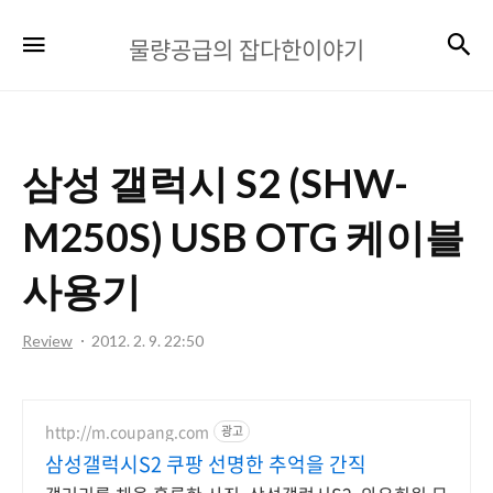
물
검
메뉴
물량공급의 잡다한이야기
량
공
급
삼성 갤럭시 S2 (SHW-
의
잡
M250S) USB OTG 케이블
다
사용기
한
이
Review
2012. 2. 9. 22:50
야
기
http://m.coupang.com
광고
삼성갤럭시S2 쿠팡 선명한 추억을 간직